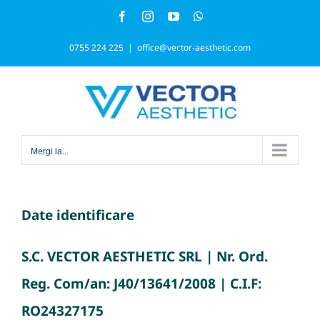
Skip
Facebook
Instagram
YouTube
WhatsApp
to
0755 224 225
|
office@vector-aesthetic.com
content
Mergi la...
Date identificare
S.C. VECTOR AESTHETIC SRL | Nr. Ord.
Reg. Com/an: J40/13641/2008 | C.I.F:
RO24327175