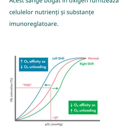
Acest sânge bogat în oxigen furnizează
celulelor nutrienți și substanțe
imunoreglatoare.