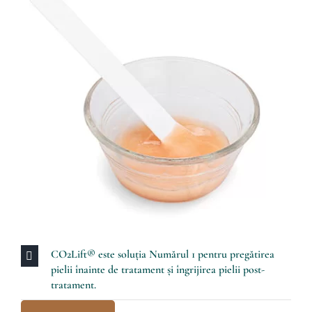
CO2Lift® este soluția Numărul 1 pentru pregătirea
pielii înainte de tratament și îngrijirea pielii post-
tratament.