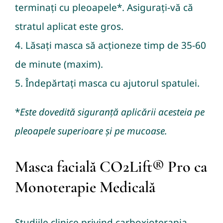
terminați cu pleoapele*. Asigurați-vă că
stratul aplicat este gros.
4. Lăsați masca să acționeze timp de 35-60
de minute (maxim).
5. Îndepărtați masca cu ajutorul spatulei.
*
Este dovedită siguranță aplicării acesteia pe
pleoapele superioare și pe mucoase.
Masca facială CO2Lift® Pro ca
Monoterapie Medicală
Studiile clinice privind carboxioterapia