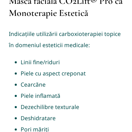
Masca facială CO2Lift® Pro ca
Monoterapie Estetică
Indicațiile utilizării carboxioterapiei topice
în domeniul esteticii medicale:
Linii fine/riduri
Piele cu aspect creponat
Cearcăne
Piele inflamată
Dezechilibre texturale
Deshidratare
Pori măriți